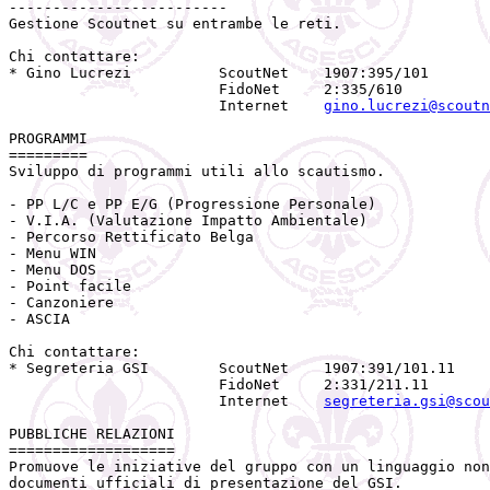
-------------------------

Gestione Scoutnet su entrambe le reti.

Chi contattare:

* Gino Lucrezi          ScoutNet    1907:395/101   

                        FidoNet     2:335/610   

                        Internet    
gino.lucrezi@scoutn
PROGRAMMI

=========

Sviluppo di programmi utili allo scautismo.

- PP L/C e PP E/G (Progressione Personale)

- V.I.A. (Valutazione Impatto Ambientale)

- Percorso Rettificato Belga

- Menu WIN

- Menu DOS

- Point facile

- Canzoniere

- ASCIA

Chi contattare:

* Segreteria GSI        ScoutNet    1907:391/101.11

                        FidoNet     2:331/211.11

                        Internet    
segreteria.gsi@scou
PUBBLICHE RELAZIONI

===================

Promuove le iniziative del gruppo con un linguaggio non
documenti ufficiali di presentazione del GSI.
