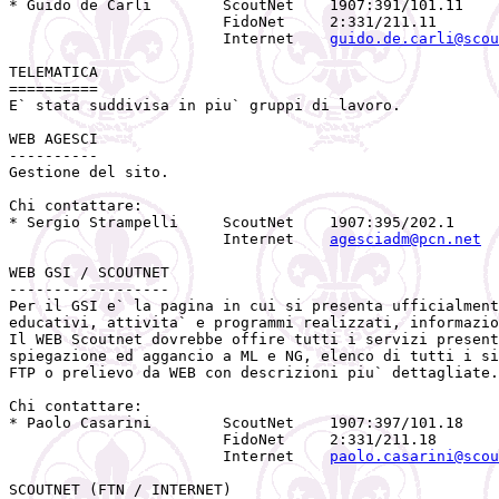
* Guido de Carli        ScoutNet    1907:391/101.11

                        FidoNet     2:331/211.11

                        Internet    
guido.de.carli@scou
TELEMATICA

==========

E` stata suddivisa in piu` gruppi di lavoro.

WEB AGESCI

----------

Gestione del sito.

Chi contattare:

* Sergio Strampelli     ScoutNet    1907:395/202.1

                        Internet    
agesciadm@pcn.net
WEB GSI / SCOUTNET

------------------

Per il GSI e` la pagina in cui si presenta ufficialment
educativi, attivita` e programmi realizzati, informazio
Il WEB Scoutnet dovrebbe offire tutti i servizi present
spiegazione ed aggancio a ML e NG, elenco di tutti i si
FTP o prelievo da WEB con descrizioni piu` dettagliate.

Chi contattare:

* Paolo Casarini        ScoutNet    1907:397/101.18

                        FidoNet     2:331/211.18

                        Internet    
paolo.casarini@scou
SCOUTNET (FTN / INTERNET)
