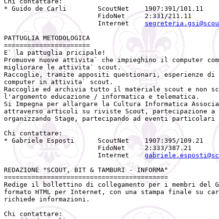
Chi contattare:

* Guido de Carli        ScoutNet    1907:391/101.11

                        FidoNet     2:331/211.11

                        Internet    
segreteria.gsi@scou
PATTUGLIA METODOLOGICA

======================

E` la pattuglia pricipale!

Promuove nuove attivita` che impieghino il computer com
migliorare le attivita` scout.

Raccoglie, tramite appositi questionari, esperienze di 
computer in attivita` scout.

Raccoglie ed archivia tutto il materiale scout e non sc
l'argomento educazione / informatica e telematica.

Si Impegna per allargare la Cultura Informatica Associa
attraverso articoli su riviste Scout, partecipazione a 
organizzando Stage, partecipando ad eventi particolari 
Chi contattare:

* Gabriele Esposti      ScoutNet    1907:395/109.21

                        FidoNet     2:333/387.21

                        Internet    
gabriele.esposti@sc
REDAZIONE "SCOUT, BIT & TAMBURI - INFORMA"

==========================================

Redige il bollettino di collegamento per i membri del G
formato HTML per Internet, con una stampa finale su car
richiede informazioni.

Chi contattare:
