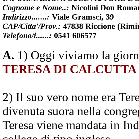
Cognome e Nome..:
Nicolini Don Roman
Indirizzo.......:
Viale Gramsci, 39
CAP/Citta'/Prov.:
47838 Riccione (Rimin
Telefono/i......:
0541 606577
A.
1) Oggi viviamo la gior
TERESA DI CALCUTTA
2) Il suo vero nome era Ter
divenuta suora nella congreg
Teresa viene mandata in Indi
college di tipo inglese.