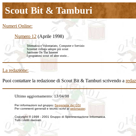
Scout Bit & Tamburi
Numeri Online:
Numero 12
(Aprile 1998)
Telematica e Volontariato, Computer e Servizio
Scoutnet collega sempre più scout
Jamboree On The Internet
I programmi scout ed altre storie...
La redazione:
Puoi contattare la redazione di Scout Bit & Tamburi scrivendo a
redaz
Ultimo aggiornamento: 13/04/98
Per informazioni sul gruppo:
Segreteria del GSI
Per commenti generali e tecnici scrivi al
webmaster
.
Copyright © 1998 - 2001 Gruppo di Sperimentazione Informatica.
Tutti i diritti riservati.